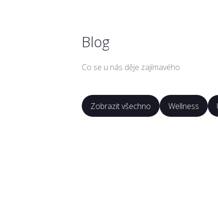
Blog
Co se u nás děje zajímavého
Zobrazit všechno
Wellness