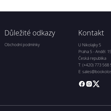
Důležité odkazy
Kontakt
Obchodní podmínky
U Nikolajky 5
Praha 5 - Anděl. 1
Česká republika
T:
(+420) 773 568 
E:
sales@bookolo