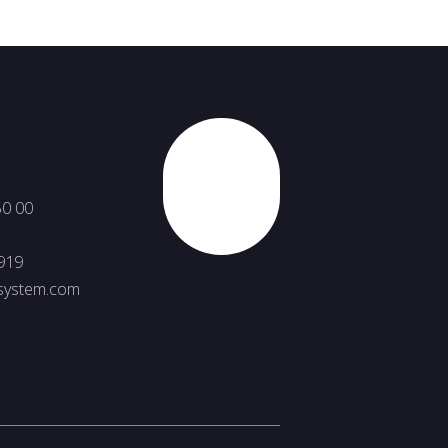
Nahoru
50 00
919
system.com