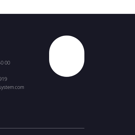
Nahoru
50 00
919
system.com