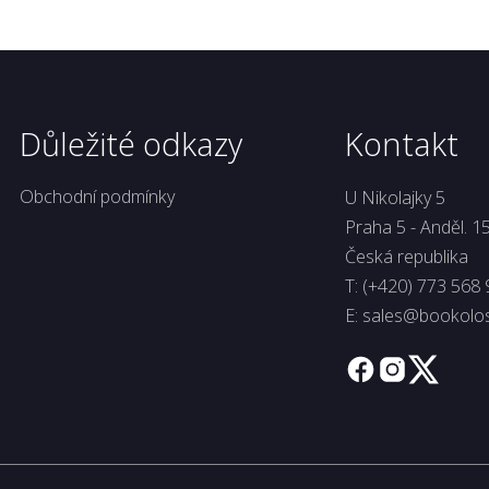
Důležité odkazy
Kontakt
Obchodní podmínky
U Nikolajky 5
Praha 5 - Anděl. 1
Česká republika
T:
(+420) 773 568 
E:
sales@bookolo